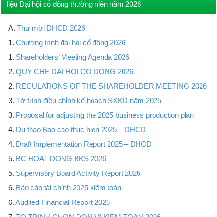
liệu Đại hội cổ đông thường niên năm 2026
A.
Thư mời ĐHCĐ 2026
1.
Chương trình đại hội cổ đông 2026
1.
Shareholders’ Meeting Agenda 2026
2.
QUY CHE DAI HOI CO DONG 2026
2.
REGULATIONS OF THE SHAREHOLDER MEETING 2026
3.
Tờ trình điều chỉnh kế hoạch SXKD năm 2025
3.
Proposal for adjusting the 2025 business production plan
4.
Du thao Bao cao thuc hien 2025 – DHCD
4.
Draft Implementation Report 2025 – DHCD
5.
BC HOAT DONG BKS 2026
5.
Supervisory Board Activity Report 2026
6.
Báo cáo tài chính 2025 kiểm toán
6.
Audited Financial Report 2025
7.
TO TRINH CHON DON VI KIEM TOAN 2026