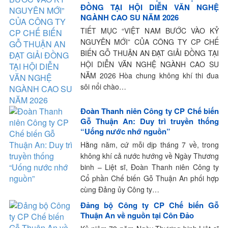
ĐỒNG TẠI HỘI DIỄN VĂN NGHỆ
NGÀNH CAO SU NĂM 2026
TIẾT MỤC “VIỆT NAM BƯỚC VÀO KỶ
NGUYÊN MỚI” CỦA CÔNG TY CP CHẾ
BIẾN GỖ THUẬN AN ĐẠT GIẢI ĐỒNG TẠI
HỘI DIỄN VĂN NGHỆ NGÀNH CAO SU
NĂM 2026 Hòa chung không khí thi đua
sôi nổi chào…
Đoàn Thanh niên Công ty CP Chế biến
Gỗ Thuận An: Duy trì truyền thống
“Uống nước nhớ nguồn”
Hằng năm, cứ mỗi dịp tháng 7 về, trong
không khí cả nước hướng về Ngày Thương
binh – Liệt sĩ, Đoàn Thanh niên Công ty
Cổ phần Chế biến Gỗ Thuận An phối hợp
cùng Đảng ủy Công ty…
Đảng bộ Công ty CP Chế biến Gỗ
Thuận An về nguồn tại Côn Đảo