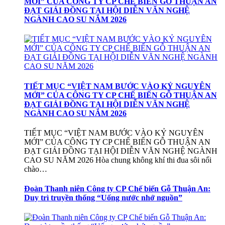
MỚI” CỦA CÔNG TY CP CHẾ BIẾN GỖ THUẬN AN
ĐẠT GIẢI ĐỒNG TẠI HỘI DIỄN VĂN NGHỆ
NGÀNH CAO SU NĂM 2026
TIẾT MỤC “VIỆT NAM BƯỚC VÀO KỶ NGUYÊN
MỚI” CỦA CÔNG TY CP CHẾ BIẾN GỖ THUẬN AN
ĐẠT GIẢI ĐỒNG TẠI HỘI DIỄN VĂN NGHỆ
NGÀNH CAO SU NĂM 2026
TIẾT MỤC “VIỆT NAM BƯỚC VÀO KỶ NGUYÊN
MỚI” CỦA CÔNG TY CP CHẾ BIẾN GỖ THUẬN AN
ĐẠT GIẢI ĐỒNG TẠI HỘI DIỄN VĂN NGHỆ NGÀNH
CAO SU NĂM 2026 Hòa chung không khí thi đua sôi nổi
chào…
Đoàn Thanh niên Công ty CP Chế biến Gỗ Thuận An:
Duy trì truyền thống “Uống nước nhớ nguồn”