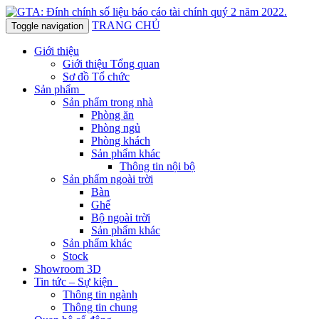
TRANG CHỦ
Toggle navigation
Giới thiệu
Giới thiệu Tổng quan
Sơ đồ Tổ chức
Sản phẩm
Sản phẩm trong nhà
Phòng ăn
Phòng ngủ
Phòng khách
Sản phẩm khác
Thông tin nội bộ
Sản phẩm ngoài trời
Bàn
Ghế
Bộ ngoài trời
Sản phẩm khác
Sản phẩm khác
Stock
Showroom 3D
Tin tức – Sự kiện
Thông tin ngành
Thông tin chung