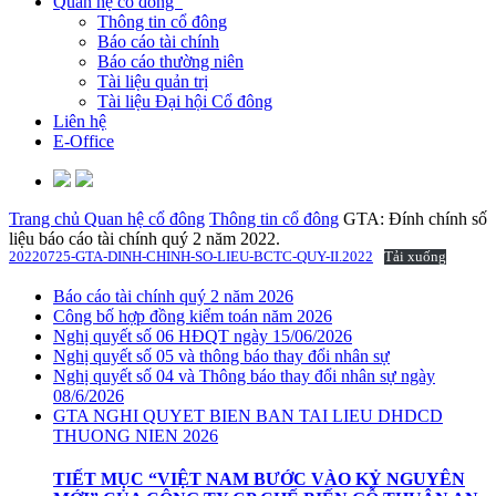
Quan hệ cổ đông
Thông tin cổ đông
Báo cáo tài chính
Báo cáo thường niên
Tài liệu quản trị
Tài liệu Đại hội Cổ đông
Liên hệ
E-Office
Trang chủ
Quan hệ cổ đông
Thông tin cổ đông
GTA: Đính chính số
liệu báo cáo tài chính quý 2 năm 2022.
20220725-GTA-DINH-CHINH-SO-LIEU-BCTC-QUY-II.2022
Tải xuống
Báo cáo tài chính quý 2 năm 2026
Công bố hợp đồng kiểm toán năm 2026
Nghị quyết số 06 HĐQT ngày 15/06/2026
Nghị quyết số 05 và thông báo thay đổi nhân sự
Nghị quyết số 04 và Thông báo thay đổi nhân sự ngày
08/6/2026
GTA NGHI QUYET BIEN BAN TAI LIEU DHDCD
THUONG NIEN 2026
TIẾT MỤC “VIỆT NAM BƯỚC VÀO KỶ NGUYÊN