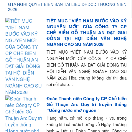
GTA NGHI QUYET BIEN BAN TAI LIEU DHDCD THUONG NIEN
2026
TIẾT MỤC “VIỆT NAM BƯỚC VÀO KỶ
NGUYÊN MỚI” CỦA CÔNG TY CP
CHẾ BIẾN GỖ THUẬN AN ĐẠT GIẢI
ĐỒNG TẠI HỘI DIỄN VĂN NGHỆ
NGÀNH CAO SU NĂM 2026
TIẾT MỤC “VIỆT NAM BƯỚC VÀO KỶ
NGUYÊN MỚI” CỦA CÔNG TY CP CHẾ
BIẾN GỖ THUẬN AN ĐẠT GIẢI ĐỒNG TẠI
HỘI DIỄN VĂN NGHỆ NGÀNH CAO SU
NĂM 2026 Hòa chung không khí thi đua
sôi nổi chào…
Đoàn Thanh niên Công ty CP Chế biến
Gỗ Thuận An: Duy trì truyền thống
“Uống nước nhớ nguồn”
Hằng năm, cứ mỗi dịp tháng 7 về, trong
không khí cả nước hướng về Ngày Thương
binh – Liệt sĩ, Đoàn Thanh niên Công ty