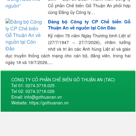
Cổ phần Chế biến Gỗ Thuận An phối hợp
cùng Đảng ủy Công ty…
Đảng bộ Công ty CP Chế biến Gỗ
Thuận An về nguồn tại Côn Đảo
Kỷ niệm 79 năm Ngày Thương binh Liệt sĩ
(27/7/1947 – 27/7/2026), nhằm tưởng
nhớ và tri ân các Anh hùng Liệt sĩ và giáo
dục truyền thống cách mạng cho cán bộ, đảng viên, trong hai
ngày 18 và 19/7/2026,…
CÔNG TY CỔ PHẦN CHẾ BIẾN GỖ THUẬN AN (TAC)
Tel 01: 0274.3718.025
Tel 02: 0274.3718.026
Email: info@gothuanan.vn
Website: https://gothuanan.vn