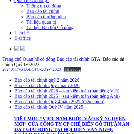
Quan hệ cổ đông
Thông tin cổ đông
Báo cáo tài chính
Báo cáo thường niên
Tài liệu quản trị
Tài liệu Đại hội Cổ đông
Liên hệ
E-Office
Trang chủ
Quan hệ cổ đông
Báo cáo tài chính
GTA: Báo cáo tài
chính Quý IV/2023
20240117-GTA-BCTC-QUY-4.2023
Tải xuống
Báo cáo tài chính quý 2 năm 2026
Báo cáo tài chính Quý I năm 2026
Báo cáo tài chính 2025 – sau kiểm toán (bản tiếng Việt)
Báo cáo tài chính 2025 – sau kiểm toán (bản tiếng Anh)
Báo cáo tài chính Quý 4 năm 2025 (điều chỉnh)
Báo cáo tài chính Quý IV năm 2025
TIẾT MỤC “VIỆT NAM BƯỚC VÀO KỶ NGUYÊN
MỚI” CỦA CÔNG TY CP CHẾ BIẾN GỖ THUẬN AN
ĐẠT GIẢI ĐỒNG TẠI HỘI DIỄN VĂN NGHỆ