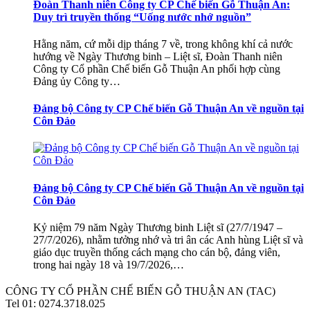
Đoàn Thanh niên Công ty CP Chế biến Gỗ Thuận An:
Duy trì truyền thống “Uống nước nhớ nguồn”
Hằng năm, cứ mỗi dịp tháng 7 về, trong không khí cả nước
hướng về Ngày Thương binh – Liệt sĩ, Đoàn Thanh niên
Công ty Cổ phần Chế biến Gỗ Thuận An phối hợp cùng
Đảng ủy Công ty…
Đảng bộ Công ty CP Chế biến Gỗ Thuận An về nguồn tại
Côn Đảo
Đảng bộ Công ty CP Chế biến Gỗ Thuận An về nguồn tại
Côn Đảo
Kỷ niệm 79 năm Ngày Thương binh Liệt sĩ (27/7/1947 –
27/7/2026), nhằm tưởng nhớ và tri ân các Anh hùng Liệt sĩ và
giáo dục truyền thống cách mạng cho cán bộ, đảng viên,
trong hai ngày 18 và 19/7/2026,…
CÔNG TY CỔ PHẦN CHẾ BIẾN GỖ THUẬN AN (TAC)
Tel 01: 0274.3718.025