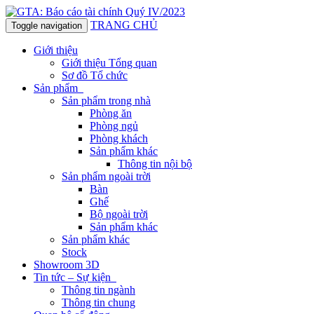
TRANG CHỦ
Toggle navigation
Giới thiệu
Giới thiệu Tổng quan
Sơ đồ Tổ chức
Sản phẩm
Sản phẩm trong nhà
Phòng ăn
Phòng ngủ
Phòng khách
Sản phẩm khác
Thông tin nội bộ
Sản phẩm ngoài trời
Bàn
Ghế
Bộ ngoài trời
Sản phẩm khác
Sản phẩm khác
Stock
Showroom 3D
Tin tức – Sự kiện
Thông tin ngành
Thông tin chung