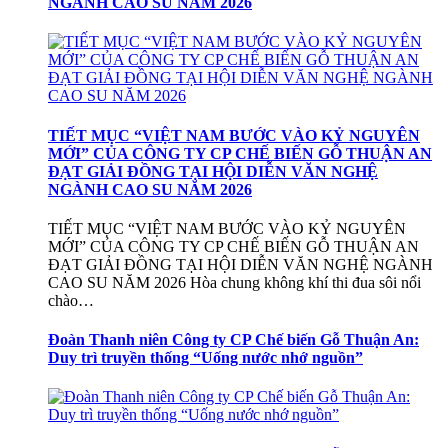
NGÀNH CAO SU NĂM 2026
TIẾT MỤC “VIỆT NAM BƯỚC VÀO KỶ NGUYÊN
MỚI” CỦA CÔNG TY CP CHẾ BIẾN GỖ THUẬN AN
ĐẠT GIẢI ĐỒNG TẠI HỘI DIỄN VĂN NGHỆ
NGÀNH CAO SU NĂM 2026
TIẾT MỤC “VIỆT NAM BƯỚC VÀO KỶ NGUYÊN
MỚI” CỦA CÔNG TY CP CHẾ BIẾN GỖ THUẬN AN
ĐẠT GIẢI ĐỒNG TẠI HỘI DIỄN VĂN NGHỆ NGÀNH
CAO SU NĂM 2026 Hòa chung không khí thi đua sôi nổi
chào…
Đoàn Thanh niên Công ty CP Chế biến Gỗ Thuận An:
Duy trì truyền thống “Uống nước nhớ nguồn”