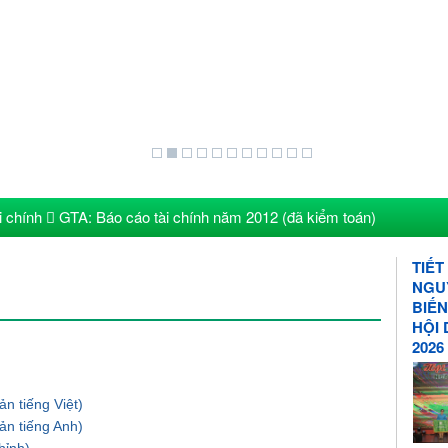
i chính
GTA: Báo cáo tài chính năm 2012 (đã kiểm toán)
TIẾT
NGU
BIẾN
HỘI
2026
n tiếng Việt)
ản tiếng Anh)