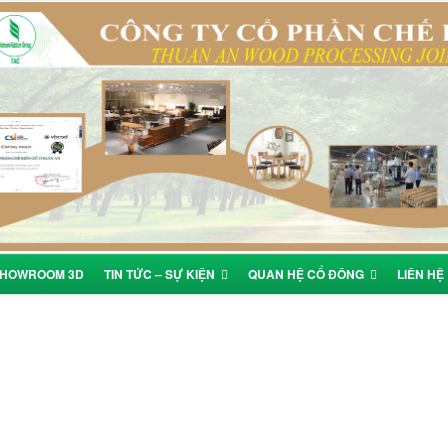
HOWROOM 3D
TIN TỨC – SỰ KIỆN
QUAN HỆ CỔ ĐÔNG
LIÊN HỆ