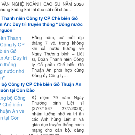
N VĂN NGHỆ NGÀNH CAO SU NĂM 2026
hung không khí thi đua sôi nổi chào…
 Thanh niên Công ty CP Chế biến Gỗ
n An: Duy trì truyền thống “Uống nước
nguồn”
Hằng năm, cứ mỗi dịp
tháng 7 về, trong không
khí cả nước hướng về
Ngày Thương binh – Liệt
sĩ, Đoàn Thanh niên Công
ty Cổ phần Chế biến Gỗ
Thuận An phối hợp cùng
Đảng ủy Công ty…
 bộ Công ty CP Chế biến Gỗ Thuận An
guồn tại Côn Đảo
Kỷ niệm 79 năm Ngày
Thương binh Liệt sĩ
(27/7/1947 – 27/7/2026),
nhằm tưởng nhớ và tri ân
các Anh hùng Liệt sĩ và
giáo dục truyền thống cách
mạng cho cán bộ, đảng