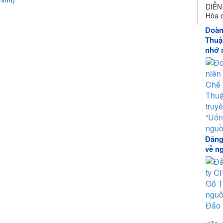
hỉnh)
DIỄ
Hòa c
Đoàn
Thuậ
nhớ 
Đảng
về n