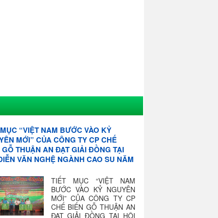
 MỤC “VIỆT NAM BƯỚC VÀO KỶ
YÊN MỚI” CỦA CÔNG TY CP CHẾ
 GỖ THUẬN AN ĐẠT GIẢI ĐỒNG TẠI
 DIỄN VĂN NGHỆ NGÀNH CAO SU NĂM
TIẾT MỤC “VIỆT NAM
BƯỚC VÀO KỶ NGUYÊN
MỚI” CỦA CÔNG TY CP
CHẾ BIẾN GỖ THUẬN AN
ĐẠT GIẢI ĐỒNG TẠI HỘI