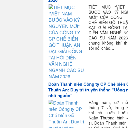
2026
TIẾT MỤC “VIỆT
BƯỚC VÀO KỶ NG
MỚI” CỦA CÔNG T
CHẾ BIẾN GỖ THUẬ
ĐẠT GIẢI ĐỒNG TẠ
DIỄN VĂN NGHỆ N
CAO SU NĂM 2026
chung không khí th
sôi nổi chào…
Đoàn Thanh niên Công ty CP Chế biến 
Thuận An: Duy trì truyền thống “Uống
nhớ nguồn”
Hằng năm, cứ mỗi
tháng 7 về, trong 
khí cả nước hướn
Ngày Thương binh –
sĩ, Đoàn Thanh niên