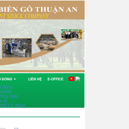
Ổ ĐÔNG
LIÊN HỆ
E-OFFICE
ổ đông
 chính
ường niên
 trị
i hội Cổ đông