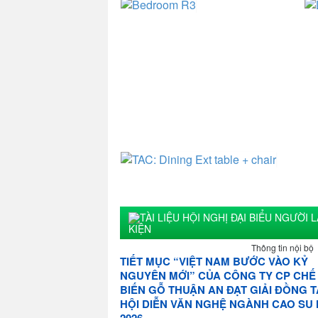
KIỆN
Thông tin nội bộ
TIẾT MỤC “VIỆT NAM BƯỚC VÀO KỶ
NGUYÊN MỚI” CỦA CÔNG TY CP CHẾ
BIẾN GỖ THUẬN AN ĐẠT GIẢI ĐỒNG T
HỘI DIỄN VĂN NGHỆ NGÀNH CAO SU