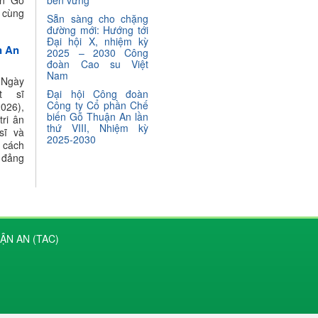
ến Gỗ
bền vững
 cùng
Sẵn sàng cho chặng
đường mới: Hướng tới
Đại hội X, nhiệm kỳ
n An
2025 – 2030 Công
đoàn Cao su Việt
Nam
Ngày
t sĩ
Đại hội Công đoàn
Công ty Cổ phần Chế
026),
biến Gỗ Thuận An lần
ri ân
thứ VIII, Nhiệm kỳ
sĩ và
2025-2030
g cách
 đảng
ẬN AN (TAC)