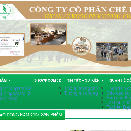
PHẨM
SHOWROOM 3D
TIN TỨC – SỰ KIỆN
QUAN HỆ C
ẩm trong nhà
Thông tin ngành
Thông tin c
Thông tin chung
Báo cáo tài
ẩm ngoài trời
Báo cáo th
ẩm khác
Tài liệu quản
Tài liệu Đạ
SẢN PHẨM