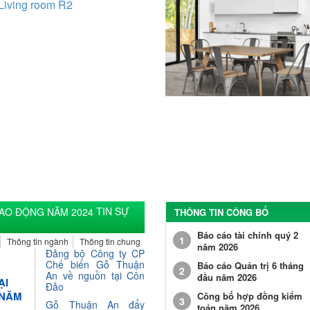
TIN SỰ
THÔNG TIN CÔNG BỐ
Báo cáo tài chính quý 2
1
Thông tin ngành
Thông tin chung
năm 2026
Đảng bộ Công ty CP
Chế biến Gỗ Thuận
Báo cáo Quản trị 6 tháng
2
An về nguồn tại Côn
đầu năm 2026
ẠI
Đảo
 NĂM
Công bố hợp đồng kiểm
3
Gỗ Thuận An đẩy
toán năm 2026