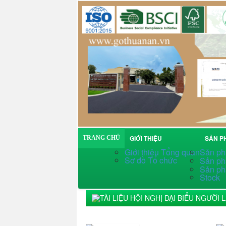
GIỚI THIỆU
SẢN 
TRANG CHỦ
Giới thiệu Tổng quan
Sản ph
Sơ đồ Tổ chức
Sản ph
Sản ph
Stock