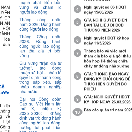
mạnh phát triển bền
Nghị quyết số 06 HĐQT
 NAM
vững và chăm lo
4
người lao động
ngày 15/06/2026
UYÊN
Y CP
Tháng công nhân
GTA NGHI QUYET BIEN
5
N AN
năm 2026: Đồng hành
BAN TAI LIEU DHDCD
I HỘI
cùng Người lao động
THUONG NIEN 2026
GÀNH
Tháng Công nhân
Nghị quyết HĐQT kỳ họp
 Hòa
6
2026: Đồng hành
ngày 11/5/2026
i đua
cùng người lao động,
lan tỏa giá trị bền
Thông báo về việc mời
7
vững
tham gia báo giá gói thầu
hỗn hợp Hệ thống chữa
Giữ vững “trận địa tư
cháy tự động nhà xưởng
tưởng”, tạo đồng
thuận xã hội – nhân tố
GTA: THÔNG BÁO NGÀY
8
quyết định thành công
ĐĂNG KÝ CUỐI CÙNG ĐỂ
trong sắp xếp, sáp
THỰC HIỆN QUYỀN BỎ
Gỗ
nhập doanh nghiệp
PHIẾU
nhà nước
 nước
GTA: NGHỊ QUYẾT HĐQT
9
Đại hội Công đoàn
KỲ HỌP NGÀY 26.03.2026
Cao su Việt Nam lần
 dịp
thứ X, nhiệm kỳ
Báo cáo quản trị năm 202
không
10
2025–2030: Khẳng
g về
định vai trò đồng hành
 Liệt
cùng người lao động,
 Công
hướng tới phát triển