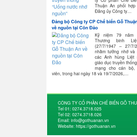
ty Cổ phần Chế bi
Thuận An phối hợp
Đảng ủy Công ty…
Đảng bộ Công ty CP Chế biến Gỗ Thuậ
về nguồn tại Côn Đảo
Kỷ niệm 79 năm 
Thương binh Liệ
(27/7/1947 – 27/7/2
nhằm tưởng nhớ và t
các Anh hùng Liệt 
giáo dục truyền thốn
mạng cho cán bộ,
viên, trong hai ngày 18 và 19/7/2026,…
CÔNG TY CỔ PHẦN CHẾ BIẾN GỖ THU
Tel 01: 0274.3718.025
Tel 02: 0274.3718.026
Email: info@gothuanan.vn
Website: https://gothuanan.vn