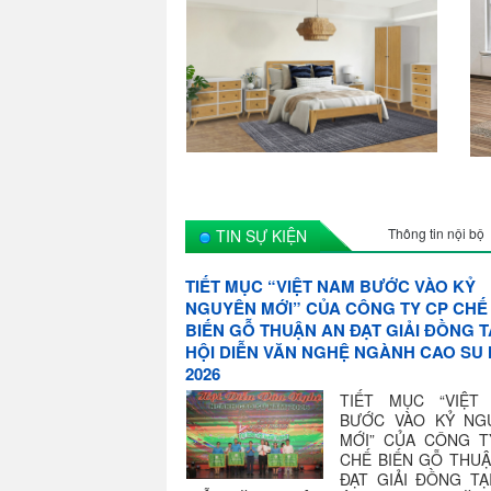
Thông tin nội bộ
TIN SỰ KIỆN
TIẾT MỤC “VIỆT NAM BƯỚC VÀO KỶ
NGUYÊN MỚI” CỦA CÔNG TY CP CHẾ
BIẾN GỖ THUẬN AN ĐẠT GIẢI ĐỒNG T
HỘI DIỄN VĂN NGHỆ NGÀNH CAO SU
2026
TIẾT MỤC “VIỆT
BƯỚC VÀO KỶ NG
MỚI” CỦA CÔNG T
CHẾ BIẾN GỖ THUẬ
ĐẠT GIẢI ĐỒNG TẠ