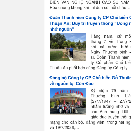
DIỄN VĂN NGHỆ NGÀNH CAO SU NĂM 
Hòa chung không khí thi đua sôi nổi chào…
Đoàn Thanh niên Công ty CP Chế biến 
Thuận An: Duy trì truyền thống “Uống
nhớ nguồn”
Hằng năm, cứ mỗi
tháng 7 về, trong 
khí cả nước hướn
Ngày Thương binh –
sĩ, Đoàn Thanh niên
ty Cổ phần Chế bi
Thuận An phối hợp cùng Đảng ủy Công ty
Đảng bộ Công ty CP Chế biến Gỗ Thuậ
về nguồn tại Côn Đảo
Kỷ niệm 79 năm 
Thương binh Liệ
(27/7/1947 – 27/7/2
nhằm tưởng nhớ và t
các Anh hùng Liệt 
giáo dục truyền thốn
mạng cho cán bộ, đảng viên, trong hai ng
và 19/7/2026,…