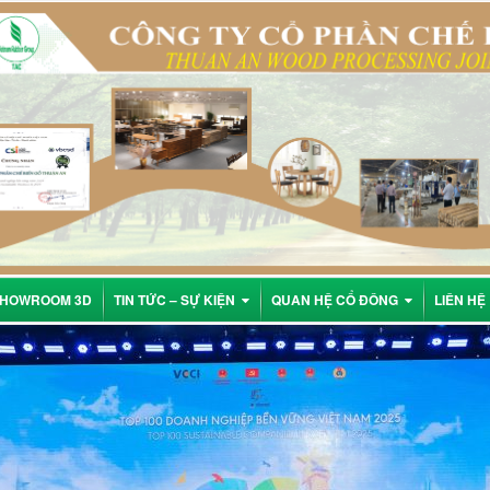
HOWROOM 3D
TIN TỨC – SỰ KIỆN
QUAN HỆ CỔ ĐÔNG
LIÊN HỆ