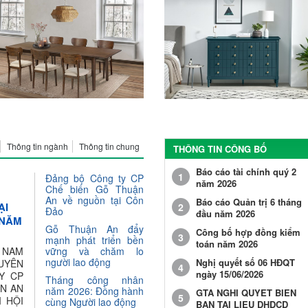
Thông tin ngành
Thông tin chung
THÔNG TIN CÔNG BỐ
Báo cáo tài chính quý 2
1
Đảng bộ Công ty CP
năm 2026
Chế biến Gỗ Thuận
An về nguồn tại Côn
Báo cáo Quản trị 6 tháng
ẠI
2
Đảo
đầu năm 2026
 NĂM
Gỗ Thuận An đẩy
Công bố hợp đồng kiểm
3
mạnh phát triển bền
toán năm 2026
 NAM
vững và chăm lo
người lao động
Nghị quyết số 06 HĐQT
UYÊN
4
ngày 15/06/2026
Y CP
Tháng công nhân
N AN
năm 2026: Đồng hành
GTA NGHI QUYET BIEN
5
I HỘI
cùng Người lao động
BAN TAI LIEU DHDCD