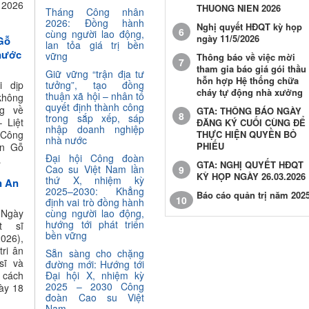
2026
THUONG NIEN 2026
Tháng Công nhân
2026: Đồng hành
Nghị quyết HĐQT kỳ họp
6
cùng người lao động,
ngày 11/5/2026
Gỗ
lan tỏa giá trị bền
 nước
vững
Thông báo về việc mời
7
tham gia báo giá gói thầu
Giữ vững “trận địa tư
hỗn hợp Hệ thống chữa
 dịp
tưởng”, tạo đồng
cháy tự động nhà xưởng
thuận xã hội – nhân tố
không
quyết định thành công
g về
GTA: THÔNG BÁO NGÀY
8
trong sắp xếp, sáp
 Liệt
ĐĂNG KÝ CUỐI CÙNG ĐỂ
nhập doanh nghiệp
 Công
THỰC HIỆN QUYỀN BỎ
nhà nước
PHIẾU
ến Gỗ
Đại hội Công đoàn
…
GTA: NGHỊ QUYẾT HĐQT
Cao su Việt Nam lần
9
KỲ HỌP NGÀY 26.03.2026
thứ X, nhiệm kỳ
n An
2025–2030: Khẳng
Báo cáo quản trị năm 202
10
định vai trò đồng hành
Ngày
cùng người lao động,
hướng tới phát triển
t sĩ
bền vững
026),
ri ân
Sẵn sàng cho chặng
sĩ và
đường mới: Hướng tới
g cách
Đại hội X, nhiệm kỳ
2025 – 2030 Công
ày 18
đoàn Cao su Việt
Nam